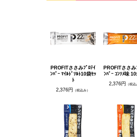
PROFITささみﾌﾟﾛﾃｲ
PROFITささみﾌ
ﾝﾊﾞｰ ﾏｲﾙﾄﾞｿﾙﾄ10袋ｾｯ
ﾝﾊﾞｰ ｺﾝｿﾒ味 1
ﾄ
2,376円
（税込
2,376円
（税込み）