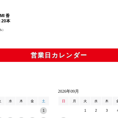
MI 香
20本
み）
営業日カレンダー
2026年09月
火
水
木
金
土
日
月
火
水
木
1
1
2
3