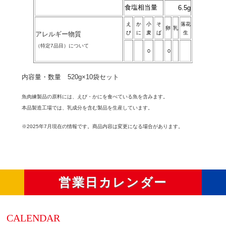
食塩相当量
6.5g
え
か
小
そ
落花
卵
乳
び
に
麦
ば
生
アレルギー物質
（特定7品目）について
○
○
内容量・数量 520g×10袋セット
魚肉練製品の原料には、えび・かにを食べている魚を含みます。
本品製造工場では、乳成分を含む製品を生産しています。
※2025年7月現在の情報です。商品内容は変更になる場合があります。
営業日カレンダー
CALENDAR