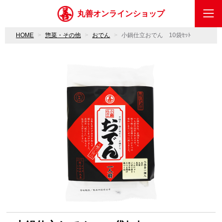
丸善オンラインショップ
HOME
惣菜・その他
おでん
小鍋仕立おでん 10袋ｾｯﾄ