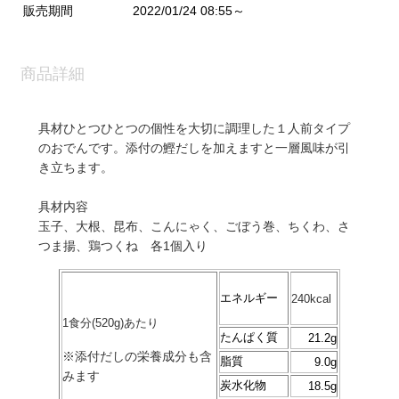
販売期間
2022/01/24 08:55～
商品詳細
具材ひとつひとつの個性を大切に調理した１人前タイプ
のおでんです。添付の鰹だしを加えますと一層風味が引
き立ちます。
具材内容
玉子、大根、昆布、こんにゃく、ごぼう巻、ちくわ、さ
つま揚、鶏つくね 各1個入り
エネルギー
240kcal
1食分(520g)あたり
たんぱく質
21.2g
※添付だしの栄養成分も含
脂質
9.0g
みます
炭水化物
18.5g