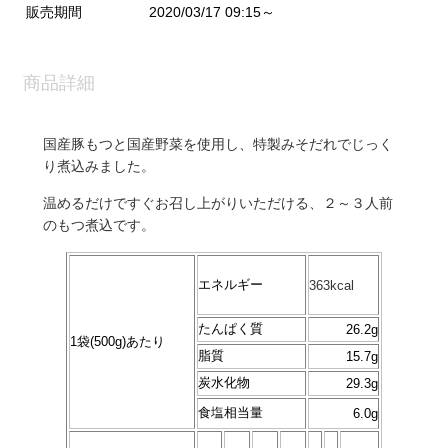
販売期間
2020/03/17 09:15～
商品詳細
国産豚もつと国産野菜を使用し、特製みそだれでじっく
り煮込みました。
温めるだけですぐお召し上がりいただける、２～３人前
のもつ煮込です。
エネルギー
363kcal
たんぱく質
26.2g
1袋(500g)あたり
脂質
15.7g
炭水化物
29.3g
食塩相当量
6.0g