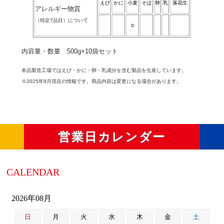
えび
かに
小麦
そば
卵
乳
落花生
アレルギー物質
（特定7品目）について
○
内容量・数量 500g×10袋セット
本品製造工場ではえび・かに・卵・乳成分を含む製品を生産しています。
※2025年9月現在の情報です。商品内容は変更になる場合があります。
営業日カレンダー
CALENDAR
2026年08月
日
月
火
水
木
金
土