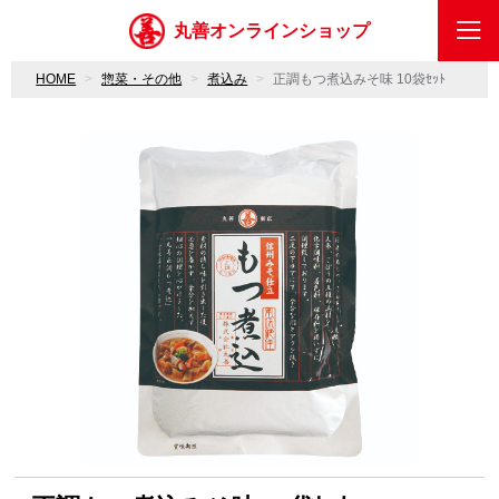
丸善オンラインショップ
HOME
惣菜・その他
煮込み
正調もつ煮込みそ味 10袋ｾｯﾄ