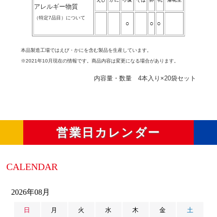
アレルギー物質
（特定7品目）について
○
○
○
本品製造工場ではえび・かにを含む製品を生産しています。
※2021年10月現在の情報です。商品内容は変更になる場合があります。
内容量・数量 4本入り×20袋セット
営業日カレンダー
CALENDAR
2026年08月
日
月
火
水
木
金
土