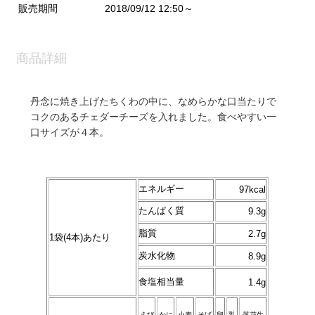
販売期間
2018/09/12 12:50～
商品詳細
丹念に焼き上げたちくわの中に、なめらかな口当たりで
コクのあるチェダーチーズを入れました。食べやすい一
口サイズが４本。
エネルギー
97kcal
たんぱく質
9.3g
脂質
2.7g
1袋(4本)あたり
炭水化物
8.9g
食塩相当量
1.4g
えび
かに
小麦
そば
卵
乳
落花生