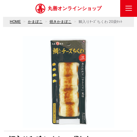
丸善オンラインショップ
HOME
かまぼこ
焼きかまぼこ
鯛入りﾁｰｽﾞちくわ 20袋ｾｯﾄ