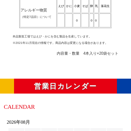
えび
かに
小麦
そば
卵
乳
落花生
アレルギー物質
（特定7品目）について
○
○
○
本品製造工場ではえび・かにを含む製品を生産しています。
※2021年11月現在の情報です。商品内容は変更になる場合があります。
内容量・数量 4本入り×20袋セット
営業日カレンダー
CALENDAR
2026年08月