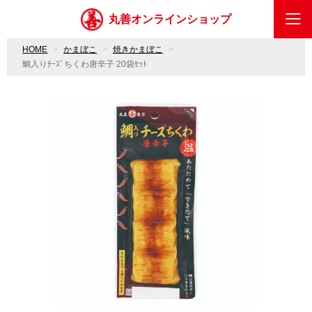
丸善オンラインショップ
HOME
かまぼこ
焼きかまぼこ
鯛入りﾁｰｽﾞちくわ唐辛子 20袋ｾｯﾄ