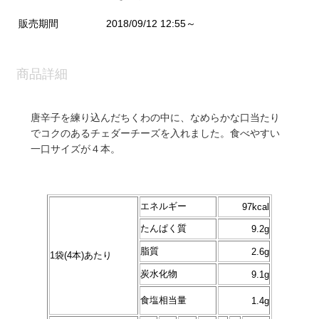
販売期間
2018/09/12 12:55～
商品詳細
唐辛子を練り込んだちくわの中に、なめらかな口当たり
でコクのあるチェダーチーズを入れました。食べやすい
一口サイズが４本。
エネルギー
97kcal
たんぱく質
9.2g
脂質
2.6g
1袋(4本)あたり
炭水化物
9.1g
食塩相当量
1.4g