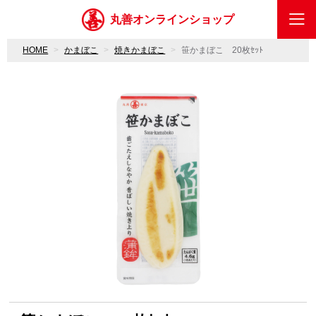
丸善オンラインショップ
HOME
かまぼこ
焼きかまぼこ
笹かまぼこ 20枚ｾｯﾄ