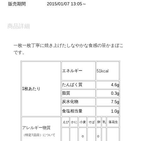
販売期間
2015/01/07 13:05～
商品詳細
一枚一枚丁寧に焼き上げたしなやかな食感の笹かまぼこ
です。
エネルギー
51kcal
たんぱく質
4.6g
1枚あたり
脂質
0.3g
炭水化物
7.5g
食塩相当量
1.0g
えび
かに
小麦
そば
卵
乳
落花生
アレルギー物質
（特定7品目）について
○
○